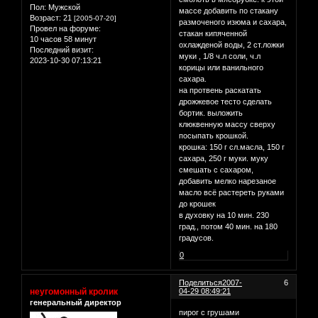
Пол:
Мужской
массе добавить по стакану
Возраст:
21
[2005-07-20]
размоченого изюма и сахара,
Провел на форуме:
стакан кипяченной
10 часов 58 минут
охлажденой воды, 2 ст.ложки
Последний визит:
муки , 1/8 ч.л соли, ч.л
2023-10-30 07:13:21
корицы или ванильного
сахара.
на протвень раскатать
дрожжевое тесто сделать
бортик. выложить
клюквенную массу сверху
посыпать крошкой.
крошка: 150 г сл.масла, 150 г
сахара, 250 г муки. муку
смешать с сахаром,
добавить мелко нарезаное
масло всё растереть руками
до крошек
в духовку на 10 мин. 230
град., потом 40 мин. на 180
градусов.
0
Поделиться
2007-
6
неугомонный кролик
04-29 08:49:21
генеральный директор
пирог с грушами