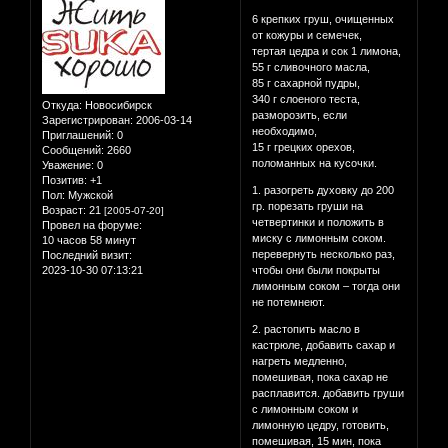
6 крепких груш, очищенных
от кожуры и семечек,
тертая цедра и сок 1 лимона,
55 г сливочного масла,
85 г сахарной пудры,
340 г слоеного теста,
Откуда:
Новосибирск
разморозить, если
Зарегистрирован
: 2006-03-14
необходимо,
Приглашений:
0
15 г грецких орехов,
Сообщений:
2660
поломанных на кусочки.
Уважение:
0
Позитив:
+1
1. разогреть духовку до 200
Пол:
Мужской
гр. порезать груши на
Возраст:
21
[2005-07-20]
четвертинки и положить в
Провел на форуме:
миску с лимонным соком.
10 часов 58 минут
перевернуть несколько раз,
Последний визит:
2023-10-30 07:13:21
чтобы они были покрыты
лимонным соком – тогда они
не потемнеют.
2. растопить масло в
кастрюле, добавить сахар и
нагреть медленно,
помешивая, пока сахар не
расплавится. добавить груши
с лимонным соком и
лимонную цедру, готовить,
помешивая, 15 мин, пока