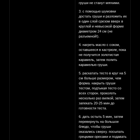
груши не станут мягкими.
3. с помощью шумовки
достать груши и разложить их
в один слой срезом вверх в
круглой и невысокой форме
диаметром 24 см (не
разъемной!).
4. нагреть масло с соком,
оставшееся в кастрюле, пока
не получится золотистая
карамель, затем полить
карамелью груши.
5. раскатать тесто в круг на 5
см больше размером, чем
форма. накрыть груши
тестом, подтыкая тесто со
всех сторон. проколоть
несколько раз вилкой, затем
запекать 20-25 мин до
готовности теста.
6. дать остыть 5 мин, затем
перевернуть на большое
блюдо, чтобы груши
оказались сверху. посыпать
грецкими орехами и подавать