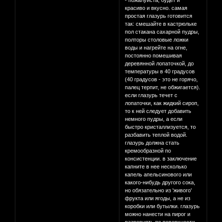
- пожалуйста, будет и
красиво и вкусно. самая
простая глазурь готовится
так: смешайте в кастрюльке
пол стакана сахарной пудры,
полторы столовые ложки
воды и нагрейте на огне,
постоянно помешивая
деревянной лопаточкой, до
температуры в 40 градусов
(40 градусов - это не горячо,
палец терпит, не обжигается).
если глазурь течет с
лопаточки, как жидкий сироп,
то к ней следует добавить
немного пудры, а если
быстро кристаллизуется, то
разбавить теплой водой.
глазурь должна стать
кремообразной по
консистенции. в заключение
капните в нее несколько
капель апельсинового или
какого-нибудь другого сока,
но обязательно из 'живого'
фрукта или ягоды, а не из
коробки или бутылки. глазурь
можно нанести на пирог и