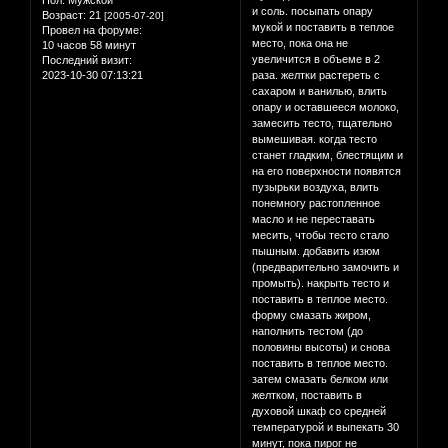
и соль. посыпать опару
Возраст:
21
[2005-07-20]
мукой и поставить в теплое
Провел на форуме:
место, пока она не
10 часов 58 минут
увеличится в объеме в 2
Последний визит:
2023-10-30 07:13:21
раза. желтки растереть с
сахаром и ванилью, влить
опару и оставшееся молоко,
замесить тесто, тщательно
вымешивая. когда тесто
станет гладким, блестящим и
на его поверхности появятся
пузырьки воздуха, влить
понемногу растопленное
масло и не переставать
месить, чтобы тесто стало
пышным. добавить изюм
(предварительно замочить и
промыть). накрыть тесто и
поставить в теплое место.
форму смазать жиром,
наполнить тестом (до
половины высоты) и снова
поставить в теплое место.
затем смазать белком или
желтком, поставить в
духовой шкаф со средней
температурой и выпекать 30
минут, пока пирог не