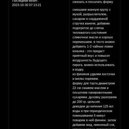
Последний визит:
смазать и посыпать форму
2023-10-30 07:13:21
смешаем манную крупу с
мукой, разрыхлителем,
сахаром и сердцевиной
стручка ванили, добавим
подогретое до слегка
тепловатого состояния
сливочное масло и хорошо
перемешаем. в тесто можно
добавить 1-2 чайные ложки
коньяка - это придаст
приятный вкус и повысит
воздушность будущего
пирога. можно использовать
и водку.
из фиников удалим косточки
и мелко порежем.
форму для торта диаметром
22 см смажем маслом и
посыплем панировочными
сухарями. духовку разогреем
до 200 гр. цельсия.
доведем до кипения 125 мл
воды и при периодическом
помешивании 5 минут
поварим в ней финики. затем
добавим мед, лимонный сок,