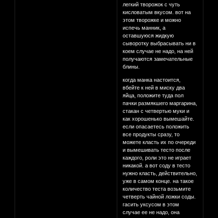
легкий творожок с чуть
кисловатым вкусом. вот на
этом творожке и можно
испечь манник, а
оставшуюся жидкую
сыворотку выбрасывать ни в
коем случае не надо, на ней
получаются замечательные
блины.
когда манка настоится,
вбейте к ней в миску два
яйца, положите туда пол
пачки размякшего маргарина,
стакан с четвертью муки и
как хорошенько вымешайте.
если опасаетесь положить
все продукты сразу, то
можете класть их по очереди
и вымешивать тесто после
каждого, роли это не играет
никакой. а вот соду в тесто
нужно класть, действительно,
уже в самом конце. на такое
количество теста возьмите
четверть чайной ложки соды.
гасить уксусом в этом
случае ее не надо, она