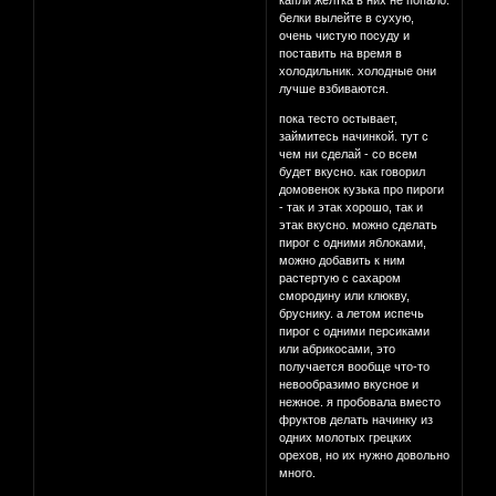
белки вылейте в сухую,
очень чистую посуду и
поставить на время в
холодильник. холодные они
лучше взбиваются.
пока тесто остывает,
займитесь начинкой. тут с
чем ни сделай - со всем
будет вкусно. как говорил
домовенок кузька про пироги
- так и этак хорошо, так и
этак вкусно. можно сделать
пирог с одними яблоками,
можно добавить к ним
растертую с сахаром
смородину или клюкву,
бруснику. а летом испечь
пирог с одними персиками
или абрикосами, это
получается вообще что-то
невообразимо вкусное и
нежное. я пробовала вместо
фруктов делать начинку из
одних молотых грецких
орехов, но их нужно довольно
много.