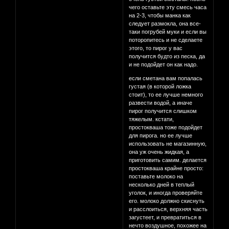
чего оставьте эту смесь часа
на 2-3, чтобы манка как
следует размокла, она все-
таки погрубей муки и если вы
поторопитесь и не сделаете
этого, то пирог у вас
получится будто из песка, да
и не подойдет он как надо.
если сметана вам попалась
густая (в которой ложка
стоит), то ее лучше немного
развести водой, а иначе
пирог получится слишком
тяжелым. кстати,
простокваша тоже подойдет
для пирога. но ее лучше
использовать не магазинную,
она уж очень жидкая, а
приготовить самим. делается
простокваша крайне просто:
поставьте молоко на
несколько дней в теплый
уголок, и иногда проверяйте
его. молоко должно скиснуть
и расслоиться, верхняя часть
загустеет, и превратиться в
нечто воздушное, похожее на