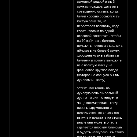
лимонной цедрой и съ 3
ложками сахара, дать имъ
совершенно остыть. когда
белки хорошо собьются въ
густую пену, то, не
переставая взбивать, надо
класть яблоки по одной
столовой ложке такъ, чтобы
на 10 взбитыхъ белковъ
положить печеныхъ кислыхъ
яблоковъ не более 6 ложек,
хорошенько ихъ взбить съ
белками и потомъ выложить
всю взбитую массу на
фаянсовое круглое блюдо
(которое не лопнуло бы въ
духовомъ шкафу).
затемъ поставить въ
духовую печь въ вольный
дух на 10 или 15 минутъ и
чаще посматривать. когда
пирогъ зарумянится и
поднимется, тотъ часъ его
вынуть и подавать на столъ,
иначе онъ можетъ опасть,
сделается плоским блиномъ
и будетъ невкусенъ. къ этому