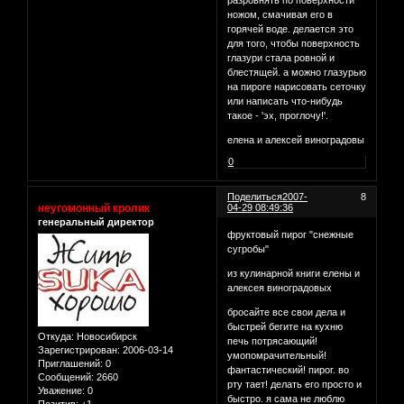
разровнять по поверхности
ножом, смачивая его в
горячей воде. делается это
для того, чтобы поверхность
глазури стала ровной и
блестящей. а можно глазурью
на пироге нарисовать сеточку
или написать что-нибудь
такое - 'эх, проглочу!'.
елена и алексей виноградовы
0
Поделиться
2007-
8
неугомонный кролик
04-29 08:49:36
генеральный директор
фруктовый пирог "снежные
сугробы"
из кулинарной книги елены и
алексея виноградовых
бросайте все свои дела и
быстрей бегите на кухню
Откуда:
Новосибирск
печь потрясающий!
Зарегистрирован
: 2006-03-14
умопомрачительный!
Приглашений:
0
фантастический! пирог. во
Сообщений:
2660
рту тает! делать его просто и
Уважение:
0
быстро. я сама не люблю
Позитив:
+1