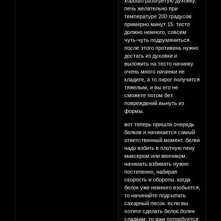
хорошо разогретую духовку.
печь желательно при
температуре 200 градусов
примерно минут 15. тесто
должно немного, совсем
чуть-чуть подрумяниться.
после этого противень нужно
достать из духовки и
выложить на тесто начинку.
очень много начинки не
кладите, а то пирог получится
тяжелым, и вы его не
сможете потом без
повреждений вынуть из
формы.
вот теперь пришла очередь
белков и начинается самый
ответственный момент. белки
надо взбить в плотную пену
миксером или венчиком.
начинать взбивать нужно
постепенно, набирая
скорость и обороты. когда
белок уже немного взобьется,
то начинайте подсыпать
сахарный песок. если вы
хотите сделать белок более
сладким, то вам потребуется