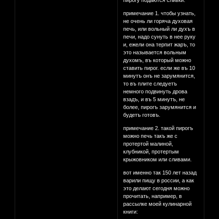
пирогу подаются сливки.
примечание 1. чтобы узнать,
не очень ли горяча духовая
печь, или вольный ли духъ в
печи, надо сунуть в нее руку
и, ежели она терпит жаръ, то
это называется вольным
духомъ, въ который можно
ставить пирог. если же въ 10
минутъ онъ не зарумянится,
то въ плите следуетъ
немного подвинуть дрова
взадъ, и въ 5 минутъ, не
более, пирогъ зарумянится и
будетъ готовъ.
примечание 2. такой пирогъ
можно печь такъ же с
протертой малиной,
клубникой, протертым
крыжовником или сливами.
вот именно так 150 лет назад
варили пищу в россии, а как
это делают сегодня можно
прочитать, например, в
рассылке моей кулинарной
книги: