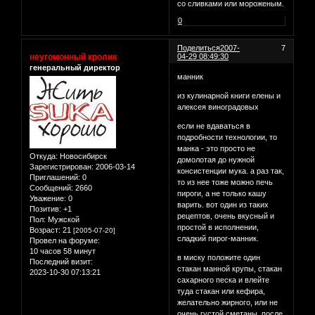
со сливками или мороженым.
0
Поделиться
2007-
7
неугомонный кролик
04-29 08:49:30
генеральный директор
манник
из кулинарной книги елены и
алексея виноградовых
если не вдаваться в
подробности технологии, то
манка - это просто не
Откуда:
Новосибирск
домолотая до нужной
Зарегистрирован
: 2006-03-14
консистенции мука. а раз так,
Приглашений:
0
то из нее тоже можно печь
Сообщений:
2660
пироги, а не только кашу
Уважение:
0
варить. вот один из таких
Позитив:
+1
рецептов, очень вкусный и
Пол:
Мужской
простой в исполнении,
Возраст:
21
[2005-07-20]
сладкий пирог-манник.
Провел на форуме:
10 часов 58 минут
в миску положите один
Последний визит:
стакан манной крупы, стакан
2023-10-30 07:13:21
сахарного песка и влейте
туда стакан или кефира,
желательно жирного, или не
очень густой сметаны. после