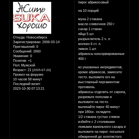
пирог абрикосовый
на 10 порций
мука 2 стакана
масло сливочное 250 г
сахар 1 стакан
яйца 5 шт.
Откуда:
Новосибирск
разрыхлитель 2 ч. л.
Зарегистрирован
: 2006-03-14
молоко 6 ст. л.
Приглашений:
0
лимон 1 шт.
Сообщений:
2660
абрикосы консервированные
Уважение:
0
400 г
Позитив:
+1
Пол:
Мужской
из указанных ингредиентов,
Возраст:
21
[2005-07-20]
кроме абрикосов, замесите
Провел на форуме:
тесто. выложите его на
10 часов 58 минут
выстланный пергаментом
Последний визит:
противень.
2023-10-30 07:13:21
абрикосы отделить от сиропа,
разрежьте пополам и
выложите на тесто.
выпекайте пирог 40 минут
при 180ос. охладите.
1/2 стакана густых сливок
взбейте с 2 столовыми
ложками ванильного сахара и
выложите на пирог. посыпьте
обжаренной до золотистого