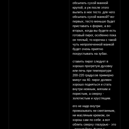
обсыпать сухой манной
крупой, а уж после этого
вылить в нее тесто. для чего
обсыпать сухой манкой? во-
первых, тесто меньше будет
приставать к форме, а во-
вторых, когда вы будете есть
готовый пирог, особенно пока
он теплый, то корочка с такой
чуть непропеченной манкой
будет очень приятно
похрустывать на зубах.
ставить пирог следует в
хорошо прогретую духовку
или печь при температуре
200-220 градусов примерно
минут на 40. пирог должен
хорошо подняться и стать
внутри нежным, мягким и
пористым, а сверху -
золотистым и хрустящим.
его не надо внутри
промазывать ни сметанным,
ни масляным кремом, он
хорош сам по себе. а вот
облить сверху глазурью - это