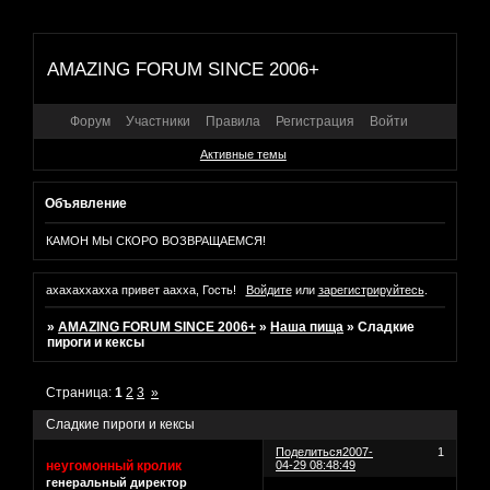
AMAZING FORUM SINCE 2006+
Форум
Участники
Правила
Регистрация
Войти
Активные темы
Объявление
КАМОН МЫ СКОРО ВОЗВРАЩАЕМСЯ!
ахахаххахха привет аахха, Гость!
Войдите
или
зарегистрируйтесь
.
»
AMAZING FORUM SINCE 2006+
»
Наша пища
»
Сладкие
пироги и кексы
Страница:
1
2
3
»
Сладкие пироги и кексы
Поделиться
2007-
1
неугомонный кролик
04-29 08:48:49
генеральный директор