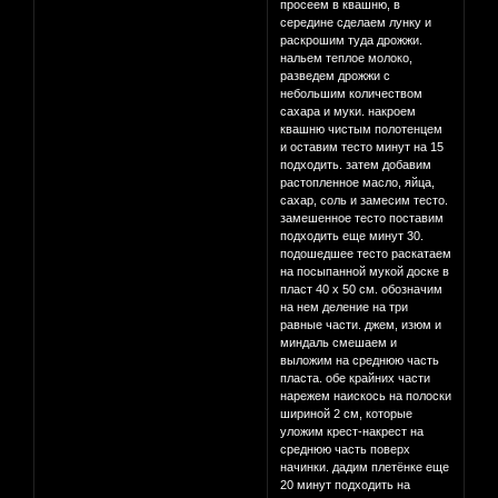
просеем в квашню, в
середине сделаем лунку и
раскрошим туда дрожжи.
нальем теплое молоко,
разведем дрожжи с
небольшим количеством
сахара и муки. накроем
квашню чистым полотенцем
и оставим тесто минут на 15
подходить. затем добавим
растопленное масло, яйца,
сахар, соль и замесим тесто.
замешенное тесто поставим
подходить еще минут 30.
подошедшее тесто раскатаем
на посыпанной мукой доске в
пласт 40 х 50 см. обозначим
на нем деление на три
равные части. джем, изюм и
миндаль смешаем и
выложим на среднюю часть
пласта. обе крайних части
нарежем наискось на полоски
шириной 2 см, которые
уложим крест-накрест на
среднюю часть поверх
начинки. дадим плетёнке еще
20 минут подходить на