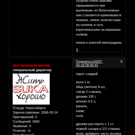
сугробы очень красиво
окрашиваются при
выпекании. из белоснежных
они становятся кремовыми в
низинах, нежно золотистыми
на склонах и чуть
коричневатыми на вершинах
холмов.
елена и алексей виноградовы
0
Поделиться
2007-
9
неугомонный кролик
04-29 08:49:43
генеральный директор
пирог сладкий
мука 1 кг,
яйца (желтки) 8 шт.,
сахар 2 стакана,
дрожжи 100 г,
молоко 0,5 л,
ваниль,
Откуда:
Новосибирск
изюм,
Зарегистрирован
: 2006-03-14
соль.
Приглашений:
0
Сообщений:
2660
дрожжи растереть с 1 ст.
Уважение:
0
ложкой сахара и 1/2 стакана
Позитив:
+1
муки. добавить часть молока
Пол:
Мужской