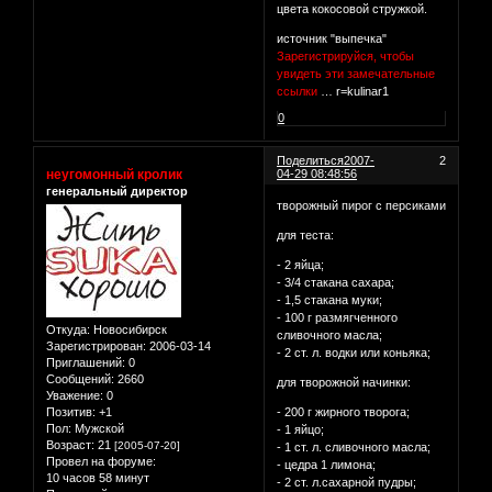
цвета кокосовой стружкой.
источник "выпечка"
Зарегистрируйся, чтобы
увидеть эти замечательные
ссылки
… r=kulinar1
0
Поделиться
2007-
2
неугомонный кролик
04-29 08:48:56
генеральный директор
творожный пирог с персиками
для теста:
- 2 яйца;
- 3/4 стакана сахара;
- 1,5 стакана муки;
- 100 г размягченного
Откуда:
Новосибирск
сливочного масла;
Зарегистрирован
: 2006-03-14
- 2 ст. л. водки или коньяка;
Приглашений:
0
Сообщений:
2660
для творожной начинки:
Уважение:
0
Позитив:
+1
- 200 г жирного творога;
Пол:
Мужской
- 1 яйцо;
Возраст:
21
[2005-07-20]
- 1 ст. л. сливочного масла;
Провел на форуме:
- цедра 1 лимона;
10 часов 58 минут
- 2 ст. л.сахарной пудры;