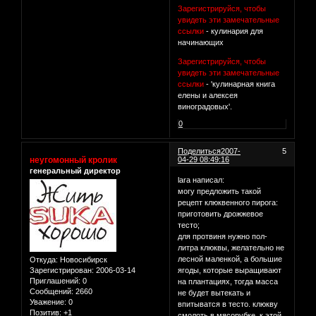
Зарегистрируйся, чтобы
увидеть эти замечательные
ссылки
- кулинария для
начинающих
Зарегистрируйся, чтобы
увидеть эти замечательные
ссылки
- 'кулинарная книга
елены и алексея
виноградовых'.
0
Поделиться
2007-
5
неугомонный кролик
04-29 08:49:16
генеральный директор
lara написал:
могу предложить такой
рецепт клюквенного пирога:
приготовить дрожжевое
тесто;
для протвиня нужно пол-
литра клюквы, желательно не
лесной маленкой, а большие
Откуда:
Новосибирск
Зарегистрирован
: 2006-03-14
ягоды, которые выращивают
Приглашений:
0
на плантациях, тогда масса
Сообщений:
2660
не будет вытекать и
Уважение:
0
впитыватся в тесто. клюкву
Позитив:
+1
смолоть в мясорубке. к этой