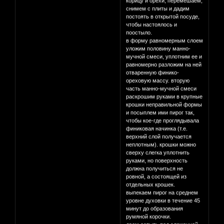
корицу и орехи, перемешаем,
снимем с плиты и дадим
постоять в открытой посуде,
чтобы настоялось и
поостыло.
в форму равномерным слоем
уложим половину манно-
мучной смеси, уплотним ее и
равномерно разложим на ней
отваренную финико-
ореховую массу. вторую
часть манно-мучной смеси
раскрошим руками в крупные
крошки неправильной формы
и посыплем ими пирог так,
чтобы кое-где проглядывала
финиковая начинка (т.е.
верхний слой получается
неплотным). крошки можно
сверху слегка уплотнить
руками, но поверхность
должна получиться не
ровной, а состоящей из
отдельных крошек.
выпекаем пирог на среднем
уровне духовки в течение 45
минут до образования
румяной корочки.