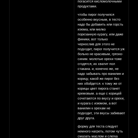
погасится кисломолочными
продуктами.
чтобы пирог получился
особенно вкусным, в тесто
надо бы добавить или горсть
изюма, или мелко
порезанную курагу, или даже
финики, вот только
чернослив для этого не
подходит, пирог получится уж
больно не красивым, грязно-
синим. молотые орехи тоже
сгодятся, их хватит пол
стакана. и, конечно же, не
надо забывать про ванилин и
корицу, какой же пирог без
них обойдется. к тому же от
корицы цвет пирога станет
кремовым. а еще с корицей
сочетаются по вкусу и орехи,
и курага с изюмом, а вот
ванилин к орехам не
подходит, эти вкусы забивают
друг друга.
форму для теста следует
немного нагреть, потом чуть
смазать маслом и слегка