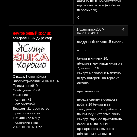
даем остыть под сложенной
вдвое салфеткой (чтобы не
пересыхало).
0
Поделиться
2007-
4
неугомонный кролик
04-29 08:49:09
генеральный директор
воздушный яблочный пирогъ
взять:
белковъ яичных 10.
яблоковъ крупныхъ кислыхъ
7, мелкихъ 10.
сахару 6 столовыхъ ложекъ.
Откуда:
Новосибирск
цедру натереть на терке съ 1
Зарегистрирован
: 2006-03-14
лимона.
Приглашений:
0
Сообщений:
2660
приготовление
Уважение:
0
Позитив:
+1
передъ самымъ обедомъ
Пол:
Мужской
взбить 10 белковъ въ
Возраст:
21
[2005-07-20]
холодном месте, прибавляя
Провел на форуме:
понемногу 3 столвыя ложки
10 часов 58 минут
сахару. заранее приготовить
Последний визит:
хорошо выпеченыя и
2023-10-30 07:13:21
протертыя сквозь решето
яблоки, смешанные съ