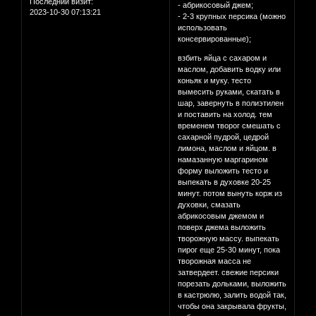
Последний визит:
- абрикосовый джем;
2023-10-30 07:13:21
- 2-3 крупных персика (можно
использовать
консервированные);
взбить яйца с сахаром и
маслом, добавить водку или
коньяк и муку. тесто
вымесить руками, скатать в
шар, завернуть в полиэтилен
и поставить на холод. тем
временем творог смешать с
сахарной пудрой, цедрой
лимона, маслом и яйцом. в
намазанную маргарином
форму выложить тесто и
выпекать в духовке 20-25
минут. потом вынуть корж из
духовки, смазать
абрикосовым джемом и
поверх джема выложить
творожную массу. выпекать
пирог еще 25-30 минут, пока
творожная масса не
затвердеет. свежие персики
порезать дольками, выложить
в кастрюлю, залить водой так,
чтобы она закрывала фрукты,