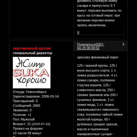
добавить столовую ложку
сахара и припустить 5-7
минут. персики выложить по
кругу на готовый пирог. при
желании персики можно
залить желатином.
0
Поделиться
2007-
3
неугомонный кролик
04-29 08:49:02
генеральный директор
орехово-финиковый пирог
125 г манной крупы, 125 г
муки высшего сорта, 1 ч.
ложка разрыхлителя, 4 ст.
ложки сахара, половина
стручка ванили, 125 г
сливочного масла, 250 г
Откуда:
Новосибирск
свежих фиников или 200 г
Зарегистрирован
: 2006-03-14
сушеных фиников, 2 ст.
Приглашений:
0
ложки меда, 1 ст. ложка
Сообщений:
2660
свежевыжатого лимонного
Уважение:
0
сока, половина чайной ложки
Позитив:
+1
Пол:
Мужской
молотой корицы, 60 г
Возраст:
21
[2005-07-20]
рубленых грецких орехов,
Провел на форуме:
масло и пшеничные
10 часов 58 минут
панировочные сухари -