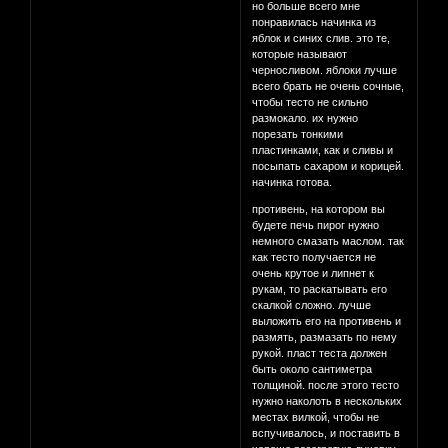
но больше всего мне
понравилась начинка из
яблок и синих слив. это те,
которые называют
черносливом. яблоки лучше
всего брать не очень сочные,
чтобы тесто не сильно
размокало. их нужно
порезать тонкими
пластинками, как и сливы и
посыпать сахаром и корицей.
начинка готова.
противень, на котором вы
будете печь пирог нужно
немного смазать маслом. так
как тесто получается не
очень крутое и липнет к
рукам, то раскатывать его
скалкой сложно. лучше
выложить его на противень и
размять, размазать по нему
рукой. пласт теста должен
быть около сантиметра
толщиной. после этого тесто
нужно наколоть в нескольких
местах вилкой, чтобы не
вспучивалось, и поставить в