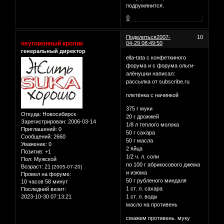
подрумянится.
0
Поделиться
2007-
10
неугомонный кролик
04-29 08:49:50
генеральный директор
ella-tata с конфеткиного
форума и с форума ольги-
алёнушки написал:
рассылка от subscribe.ru
плетёнка с начинкой
375 г муки
Откуда:
Новосибирск
20 г дрожжей
Зарегистрирован
: 2006-03-14
1/8 л теплого молока
Приглашений:
0
50 г сахара
Сообщений:
2660
50 г масла
Уважение:
0
2 яйца
Позитив:
+1
1/2 ч. л. соли
Пол:
Мужской
по 100 г абрикосового джема
Возраст:
21
[2005-07-20]
и изюма
Провел на форуме:
50 г рубленого миндаля
10 часов 58 минут
1 ст. л. сахара
Последний визит:
2023-10-30 07:13:21
1 ст. л. воды
масло на противень
смажем противень. муку