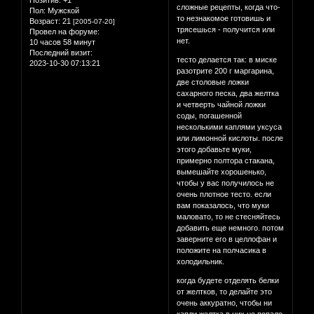
сложные рецепты, когда что-
Пол:
Мужской
то незнакомое готовишь и
Возраст:
21
[2005-07-20]
трясешься - получится или
Провел на форуме:
нет.
10 часов 58 минут
Последний визит:
тесто делается так: в миске
2023-10-30 07:13:21
разотрите 200 г маргарина,
две столовые ложки
сахарного песка, два желтка
и четверть чайной ложки
соды, погашенной
несколькими каплями уксуса
или лимонной кислоты. после
этого добавьте муки,
примерно полтора стакана,
вымешайте хорошенько,
чтобы у вас получилось не
очень плотное тесто. если
вам показалось, что муки
маловато, то не стесняйтесь
добавить еще немного. потом
заверните его в целлофан и
положите на полчасика в
холодильник.
когда будете отделять белки
от желтков, то делайте это
очень аккуратно, чтобы ни
капли желтка в них не попало.