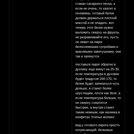
стакан сахарного песка, а
если не очень, то хватит и
половины. готовый белок
должен держаться плотной
массой и не опадать. вот
теперь этот белок нужно
выложить сверху на фрукты.
не разравнивайте его, пусть
он ляжет на пирог
белоснежными сугробами и
красивыми завитушками, они
так и запекутся.
поставьте пирог обратно в
духовку еще минут на 25-30.
если температура в духовке
будет градусов 160-170, то
белок будет запекаться чуть
дольше, и станет более
хрустящим, почти как безе. а
если температура больше, то
он сверху схватится
быстрее, а внутри станет
таким нежным, как начинка в
конфетах 'птичье молоко'.
вид у готового пирога просто
потрясающий. белковые