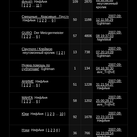
флуд))
НяфАня
109
2870
неугомонный
[
1
2
3
…
11
]
кролик
2007-09-
Смешные....Красивые...Грустные...
50
1188
12 11:58:29
НяфАня
[
1
2
3
…
6
]
l1ghtman
2007-09-
GURO
Der Metzgermeister
57
4806
08 19:37:03
[
1
2
3
…
6
]
NightWolf
2007-09-
Claymore / Клеймор
13
738
07 20:14:09
неугомонный кролик
[
1
2
]
l1ghtman
2007-09-
Нужна помощь по
1
134
04 16:30:30
субтитрам!
l1ghtman
ave_Tr@vE
2007-08-
АНИМЕ
НяфАня
51
1228
31 21:54:37
[
1
2
3
…
6
]
НяфАня
2007-08-
МАНГА
НяфАня
58
1202
25 00:28:17
[
1
2
3
…
6
]
ave_Tr@vE
2007-08-
Юри
НяфАня
[
1
2
3
…
10
]
92
1678
23 23:10:51
НяфАня
2007-08-
Нэки
НяфАня
[
1
2
3
4
]
36
766
23 23:09:54
НяфАня