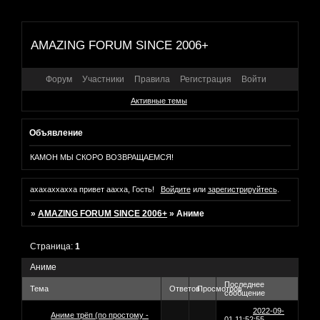
AMAZING FORUM SINCE 2006+
Форум
Участники
Правила
Регистрация
Войти
Активные темы
Объявление
КАМОН МЫ СКОРО ВОЗВРАЩАЕМСЯ!
ахахаххахха привет аахха, Гость!
Войдите
или
зарегистрируйтесь
.
»
AMAZING FORUM SINCE 2006+
»
Аниме
Страница:
1
Аниме
Последнее
Тема
Ответов
Просмотров
сообщение
2022-09-
Аниме трёп (по простому -
01 11:52:55