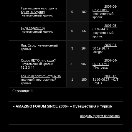
2007-06-
Приглашаем на отдых в
02 20:18:13
Крым, в Алушту
0
102
неугомонный
неугомонный кролик
кролик
2007-05-
Куда ездили? 8)
01 09:44:05
0
137
неугомонный кролик
неугомонный
кролик
2007-04-
Лат. Евро.
неугомонный
3
164
30 19:16:47
кролик
allright
Скоро ЛЕТО, кто куда?
2007-04-
неугомонный кролик
31
907
06 14:17:11
[
1
2
3
4
]
Плутовка
Как не испортить отдых за
2006-12-
границей
неугомонный
1
180
31 09:06:17
+КoТ
кролик
ЕбуН+
Страница:
1
»
AMAZING FORUM SINCE 2006+
»
Путешествия и туризм
создать форум бесплатно