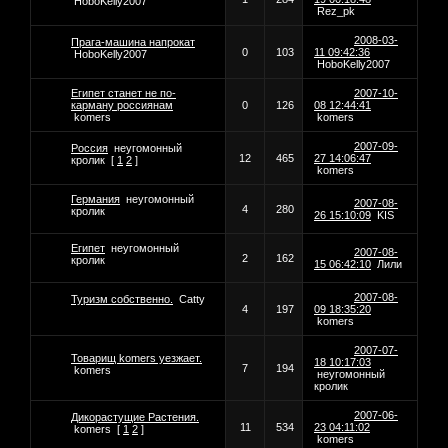
HoboKelly2007
Rez_pk
2008-03-
Прага-машина напрокат
0
103
11 09:42:36
HoboKelly2007
HoboKelly2007
Египет станет не по-
2007-10-
карману россиянам
0
126
08 12:44:41
komers
komers
2007-09-
Россия
неугомонный
12
465
27 14:06:47
кролик
[
1
2
]
komers
Германия
неугомонный
2007-08-
4
280
кролик
26 15:10:09
KIS
Египет
неугомонный
2007-08-
2
162
кролик
15 06:42:10
Лили
2007-08-
Туризм собственно.
Catty
4
197
09 18:35:20
komers
2007-07-
Товарищ komers уезжает.
18 10:17:03
7
194
komers
неугомонный
кролик
2007-06-
Дикорастущие Растения.
11
534
23 04:11:02
komers
[
1
2
]
komers