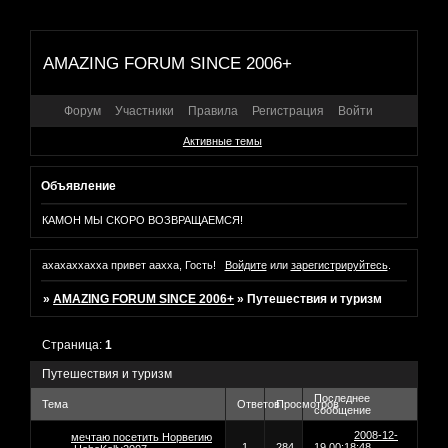
AMAZING FORUM SINCE 2006+
Форум
Участники
Правила
Регистрация
Войти
Активные темы
Объявление
КАМОН МЫ СКОРО ВОЗВРАЩАЕМСЯ!
ахахаххахха привет аахха, Гость!
Войдите
или
зарегистрируйтесь
.
»
AMAZING FORUM SINCE 2006+
»
Путешествия и туризм
Страница:
1
Путешествия и туризм
Последнее
Тема
Ответов
Просмотров
сообщение
2008-12-
мечтаю посетить Норвегию
1
284
19 00:18:48